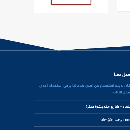
صل معنا
كان لديك استفسار عن احدي خدماتنا يرجي استخدام احدي
ائل التالية
عاء - شارع مقديشو(صخر)