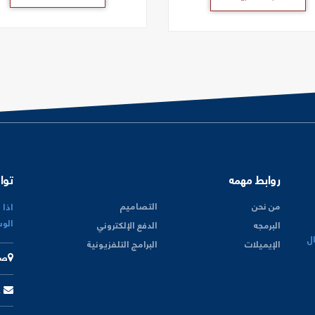
روابط مهمه
توا
من نحن
التصاميم
اذا 
الوس
البرمجه
الدفع الإلكتروني
ل
الإيميلات
البرامج التلفزيونية
صن
sales@rawasy.com